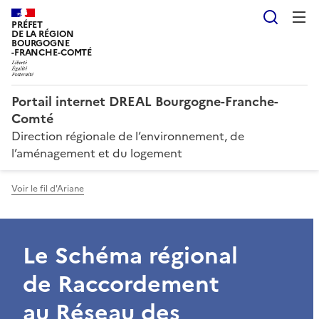
Reche
PRÉFET
DE LA RÉGION
BOURGOGNE
-FRANCHE-COMTÉ
Portail internet DREAL Bourgogne-Franche-
Comté
Direction régionale de l’environnement, de
l’aménagement et du logement
Voir le fil d'Ariane
Le Schéma régional
de Raccordement
au Réseau des