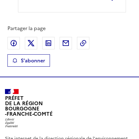
Partager la page
Partager sur Facebook
Partager sur X
Partager sur LinkedIn
Partager par email
Copier le lien de la 
S'abonner
PRÉFET
DE LA RÉGION
BOURGOGNE
-FRANCHE-COMTÉ
Site internet de la direction régionale de l'environnement,