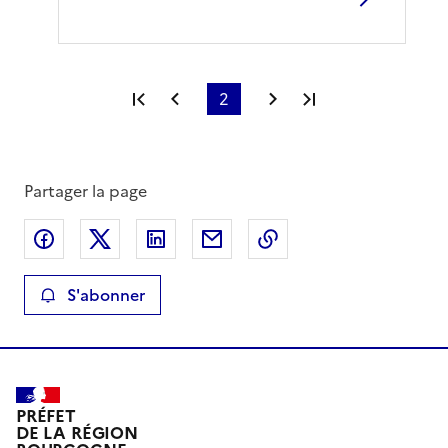
Première page
Page précédente
2
Page suivante
Dernière page
Partager la page
Partager sur Facebook
Partager sur X
Partager sur LinkedIn
Partager par email
Copier le lien de la 
S'abonner
PRÉFET
DE LA RÉGION