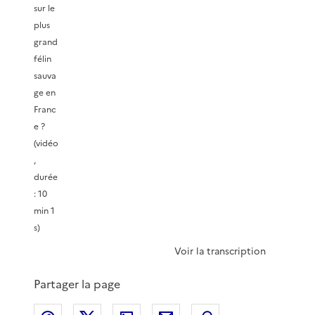
sur le
plus
grand
félin
sauva
ge en
Franc
e ?
(vidéo
,
durée
: 10
min 1
s)
Voir la transcription
Partager la page