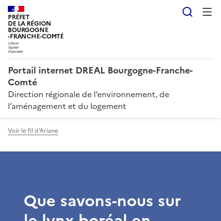
Reche
PRÉFET
DE LA RÉGION
BOURGOGNE
-FRANCHE-COMTÉ
Portail internet DREAL Bourgogne-Franche-
Comté
Direction régionale de l’environnement, de
l’aménagement et du logement
Voir le fil d'Ariane
Que savons-nous sur
le lynx boréal en