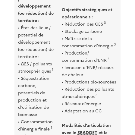
développement
Objectifs stratégiques et
(ou réduction) du
opérationnels :
territoire :
3
• Réduction des GES
• État des lieux /
• Stockage carbone
potentiel de
• Maîtrise de la
développement
3
consommation d’énergie
(ou réduction) du
• Production/
territoire :
4
consommation d’ENR
•
GES
/ polluants
• livraison d’ENR/ réseaux
1
atmosphériques
de chaleur
• Séquestration
• Productions bio-sourcées
carbone,
• Réduction des polluants
potentiels de
3
atmosphériques
production et
• Réseaux d’énergie
d’utilisation de
• Adaptation au CC
biomasse
• Consommation
Modalités d’articulation
1
d’énergie finale
avec le
SRADDET
et la