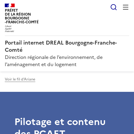
Reche
PRÉFET
DE LA RÉGION
BOURGOGNE
-FRANCHE-COMTÉ
Portail internet DREAL Bourgogne-Franche-
Comté
Direction régionale de l’environnement, de
l’aménagement et du logement
Voir le fil d'Ariane
Pilotage et contenu
des PCAET