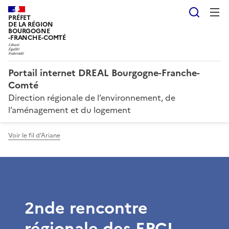
Reche
PRÉFET
DE LA RÉGION
BOURGOGNE
-FRANCHE-COMTÉ
Portail internet DREAL Bourgogne-Franche-
Comté
Direction régionale de l’environnement, de
l’aménagement et du logement
Voir le fil d'Ariane
2nde rencontre
régionale des EPCI