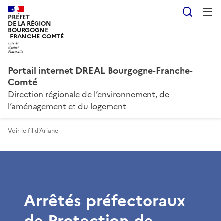
Reche
PRÉFET
DE LA RÉGION
BOURGOGNE
-FRANCHE-COMTÉ
Portail internet DREAL Bourgogne-Franche-
Comté
Direction régionale de l’environnement, de
l’aménagement et du logement
Voir le fil d'Ariane
Arrêtés préfectoraux
de Protection de