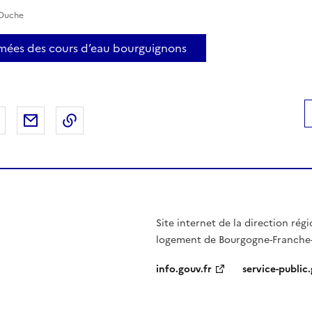
'Ouche
omées des cours d’eau bourguignons
 Facebook
er sur X
Partager sur LinkedIn
Partager par email
Copier le lien de la page dans le presse-pap
Site internet de la direction ré
logement de Bourgogne-Franch
info.gouv.fr
service-public.