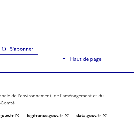
S'abonner
ier
Haut de page
gionale de l'environnement, de l'aménagement et du
e-Comté
gouv.fr
legifrance.gouv.fr
data.gouv.fr