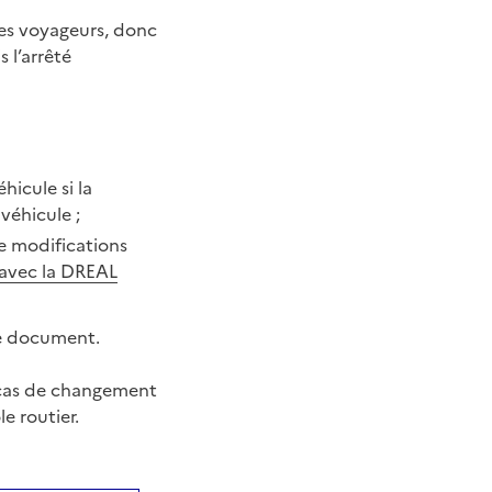
des voyageurs, donc
 l’arrêté
hicule si la
véhicule ;
de modifications
avec la DREAL
ce document.
n cas de changement
e routier.