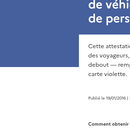
de véh
de per
Cette attestati
des voyageurs, 
debout — rempl
carte violette.
Publié le 19/01/2016
|
Comment obtenir 