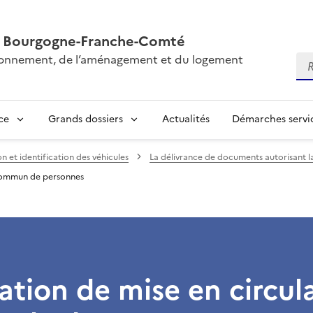
AL Bourgogne-Franche-Comté
vironnement, de l’aménagement et du logement
Re
ce
Grands dossiers
Actualités
Démarches servic
n et identification des véhicules
La délivrance de documents autorisant la
n commun de personnes
ation de mise en circul