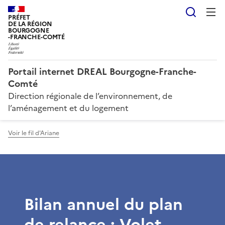
Reche
PRÉFET
DE LA RÉGION
BOURGOGNE
-FRANCHE-COMTÉ
Portail internet DREAL Bourgogne-Franche-
Comté
Direction régionale de l’environnement, de
l’aménagement et du logement
Voir le fil d'Ariane
Bilan annuel du plan
de relance : Volet