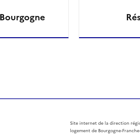
 Bourgogne
Rés
ien de la page dans le presse-papier
Site internet de la direction ré
logement de Bourgogne-Franch