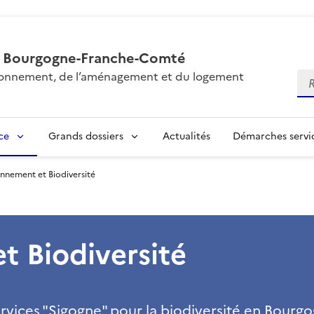
AL Bourgogne-Franche-Comté
vironnement, de l’aménagement et du logement
Re
ce
Grands dossiers
Actualités
Démarches servic
nnement et Biodiversité
t Biodiversité
rvices "Sigogne" pour la biodiversité en Bourg