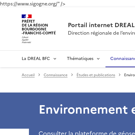
https://www.sigogne.org/" />
PRÉFET
Portail internet DRE
DE LA RÉGION
BOURGOGNE
Direction régionale de l’en
-FRANCHE-COMTÉ
La DREAL BFC
Thématiques
Connaissan
Accueil
Connaissance
Études et publications
Enviro
Environnement e
Consulter la plateforme de géose