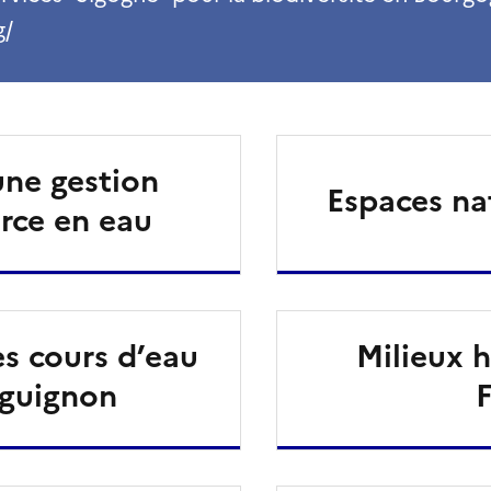
g/
une gestion
Espaces na
urce en eau
s cours d’eau
Milieux 
rguignon