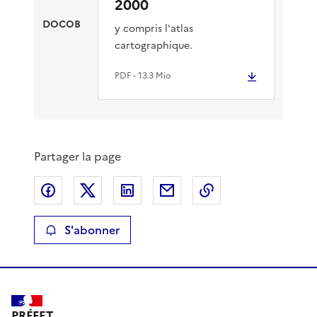
2000
DOCOB
y compris l'atlas
cartographique.
PDF
- 13.3 Mio
Partager la page
Partager sur Facebook
Partager sur X
Partager sur LinkedIn
Partager par email
Copier le lien de 
S'abonner
PRÉFET