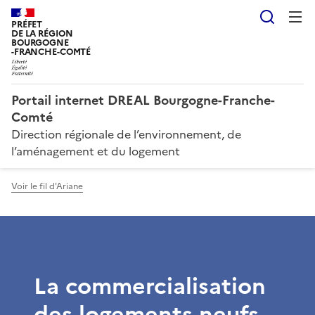
Reche
PRÉFET
DE LA RÉGION
BOURGOGNE
-FRANCHE-COMTÉ
Portail internet DREAL Bourgogne-Franche-
Comté
Direction régionale de l’environnement, de
l’aménagement et du logement
Voir le fil d'Ariane
La commercialisation
des logements neufs