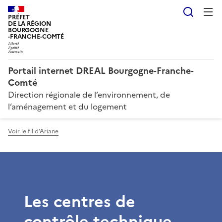
Reche
PRÉFET
DE LA RÉGION
BOURGOGNE
-FRANCHE-COMTÉ
Portail internet DREAL Bourgogne-Franche-
Comté
Direction régionale de l’environnement, de
l’aménagement et du logement
Voir le fil d'Ariane
Les centres de
contrôle technique