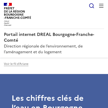
Reche
PRÉFET
DE LA RÉGION
BOURGOGNE
-FRANCHE-COMTÉ
Portail internet DREAL Bourgogne-Franche-
Comté
Direction régionale de l’environnement, de
l’aménagement et du logement
Voir le fil d'Ariane
Les chiffres clés de
l’eau en Bourgogne-