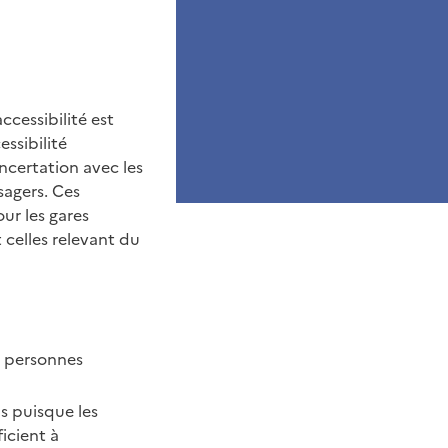
ccessibilité est
ssibilité
ncertation avec les
sagers. Ces
ur les gares
 celles relevant du
es personnes
us puisque les
icient à