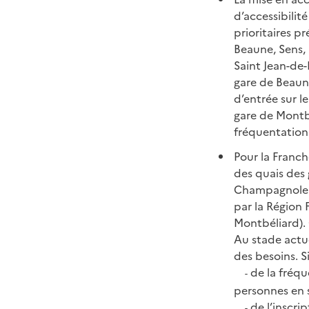
d’accessibilit
prioritaires p
Beaune, Sens,
Saint Jean-de-
gare de Beaun
d’entrée sur 
gare de Montba
fréquentation
Pour la Franc
des quais des 
Champagnole et
par la Région 
Montbéliard).
Au stade actu
des besoins. S
de la fréqu
-
personnes en 
de l’inscri
-