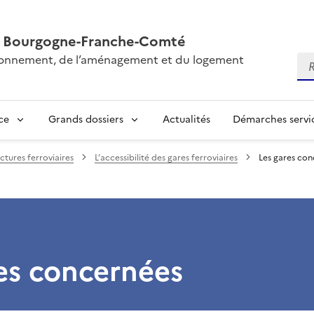
AL Bourgogne-Franche-Comté
vironnement, de l’aménagement et du logement
Re
ce
Grands dossiers
Actualités
Démarches servic
ctures ferroviaires
L’accessibilité des gares ferroviaires
Les gares co
es concernées