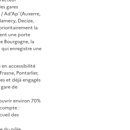
les gares
 / Ad’Ap’ (Auxerre,
lamecy, Decize,
prioritairement la
ment une porte
e Bourgogne, la
 qui enregistre une
en accessibilité
rasne, Pontarlier,
res et déjà engagés
 gare de
ouvrir environ 70%
 compte :
cueil des
te du pôle