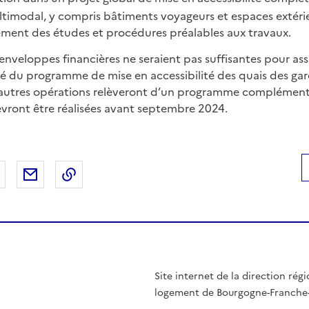
timodal, y compris bâtiments voyageurs et espaces extérie
ment des études et procédures préalables aux travaux.
enveloppes financières ne seraient pas suffisantes pour ass
té du programme de mise en accessibilité des quais des gar
s autres opérations relèveront d’un programme complément
vront être réalisées avant septembre 2024.
 Facebook
er sur X
Partager sur LinkedIn
Partager par email
Copier le lien de la page dans le presse-pap
Site internet de la direction ré
logement de Bourgogne-Franch