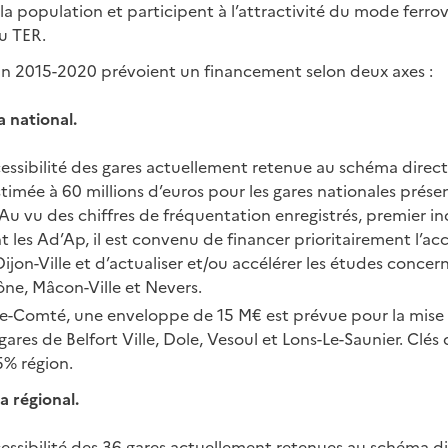
la population et participent à l’attractivité du mode ferrov
u TER.
an 2015-2020 prévoient un financement selon deux axes :
 national.
essibilité des gares actuellement retenue au schéma directe
stimée à 60 millions d’euros pour les gares nationales présent
u vu des chiffres de fréquentation enregistrés, premier i
nt les Ad’Ap, il est convenu de financer prioritairement l’acc
Dijon-Ville et d’actualiser et/ou accélérer les études concer
ône, Mâcon-Ville et Nevers.
he-Comté, une enveloppe de 15 M€ est prévue pour la mise e
gares de Belfort Ville, Dole, Vesoul et Lons-Le-Saunier. Clés
5% région.
 régional.
essibilité des 36 gares actuellement retenues au schéma d