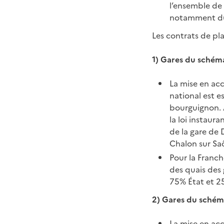
l’ensemble de 
notamment d
Les contrats de pl
1) Gares du schéma
La mise en acc
national est e
bourguignon. A
la loi instaura
de la gare de 
Chalon sur Sa
Pour la Franc
des quais des 
75% État et 2
2) Gares du schéma
La mise en acc