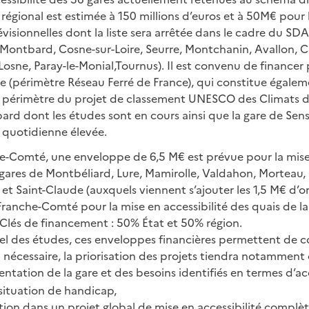
é régional est estimée à 150 millions d’euros et à 50M€ pour 
révisionnelles dont la liste sera arrêtée dans le cadre du SDA
 Montbard, Cosne-sur-Loire, Seurre, Montchanin, Avallon, C
Losne, Paray-le-Monial,Tournus). Il est convenu de financer 
e (périmètre Réseau Ferré de France), qui constitue égale
le périmètre du projet de classement UNESCO des Climats d
rd dont les études sont en cours ainsi que la gare de Sens
 quotidienne élevée.
he-Comté, une enveloppe de 6,5 M€ est prévue pour la mise 
gares de Montbéliard, Lure, Mamirolle, Valdahon, Morteau, F
 Saint-Claude (auxquels viennent s’ajouter les 1,5 M€ d’o
Franche-Comté pour la mise en accessibilité des quais de la
 Clés de financement : 50% État et 50% région.
el des études, ces enveloppes financières permettent de c
i nécessaire, la priorisation des projets tiendra notamment
entation de la gare et des besoins identifiés en termes d’ac
situation de handicap,
ption dans un projet global de mise en accessibilité complè