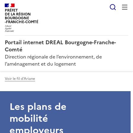
Reche
PRÉFET
DE LA RÉGION
BOURGOGNE
-FRANCHE-COMTÉ
Portail internet DREAL Bourgogne-Franche-
Comté
Direction régionale de l’environnement, de
l’aménagement et du logement
Voir le fil d'Ariane
Les plans de
mobilité
employeurs