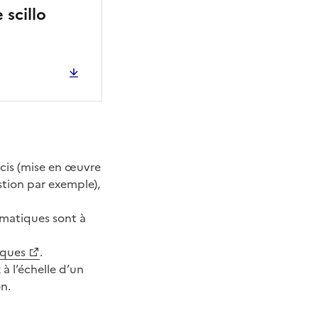
 scillo
écis (mise en œuvre
stion par exemple),
rmatiques sont à
iques
.
à l’échelle d’un
on.