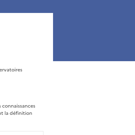
servatoires
es connaissances
t la définition