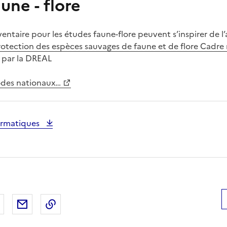
une - flore
entaire pour les études faune-flore peuvent s’inspirer de l
rotection des espèces sauvages de faune et de flore Cadr
7 par la DREAL
odes nationaux…
ormatiques
 Facebook
er sur X
Partager sur LinkedIn
Partager par email
Copier le lien de la page dans le presse-pap