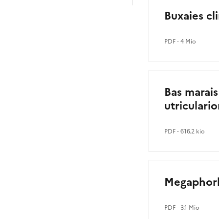
Buxaies cl
PDF
- 4 Mio
Bas marais
utriculari
PDF
- 616.2 kio
Megaphorbi
PDF
- 3.1 Mio