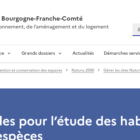
AL Bourgogne-Franche-Comté
vironnement, de l’aménagement et du logement
Re
ce
Grands dossiers
Actualités
Démarches servic
estion et conservation des espaces
Natura 2000
Gérer les sites Natu
s pour l’étude des hab
espèces