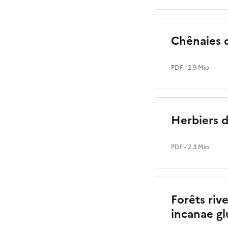
Chênaies c
PDF
- 2.9 Mio
Herbiers d
PDF
- 2.3 Mio
Forêts riv
incanae gl