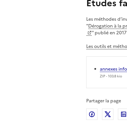
Etudes fa
Les méthodes d’inv
"
Dérogation à la p
" publié en 201
Les outils et méth
annexes inf
ZIP
- 103.8 kio
Partager la page
Partager sur
Partag