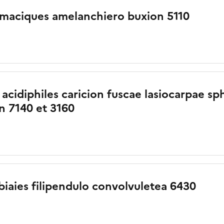
imaciques amelanchiero buxion 5110
 acidiphiles caricion fuscae lasiocarpae s
on 7140 et 3160
aies filipendulo convolvuletea 6430