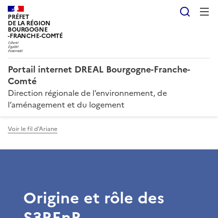
Reche
PRÉFET
DE LA RÉGION
BOURGOGNE
-FRANCHE-COMTÉ
Portail internet DREAL Bourgogne-Franche-
Comté
Direction régionale de l’environnement, de
l’aménagement et du logement
Voir le fil d'Ariane
Origine et rôle des
S3REnR