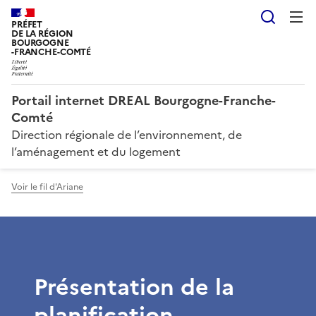
Reche
PRÉFET
DE LA RÉGION
BOURGOGNE
-FRANCHE-COMTÉ
Portail internet DREAL Bourgogne-Franche-
Comté
Direction régionale de l’environnement, de
l’aménagement et du logement
Voir le fil d'Ariane
Présentation de la
planification