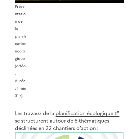
Prése
r
ntatio
n de
e
la
planifi
l
cation
écolo
a
gique
(vidéo
v
,
durée
i
: 1 min
31 s)
d
Les travaux de la
planification écologique
é
se structurent autour de 6 thématiques
déclinées en 22 chantiers d’action :
o