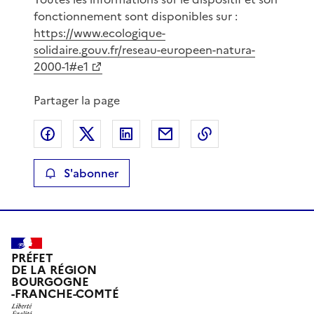
fonctionnement sont disponibles sur :
https://www.ecologique-
solidaire.gouv.fr/reseau-europeen-natura-
2000-1#e1
Partager la page
Partager sur Facebook
Partager sur X
Partager sur LinkedIn
Partager par email
Copier le lien de 
S'abonner
PRÉFET
DE LA RÉGION
BOURGOGNE
-FRANCHE-COMTÉ