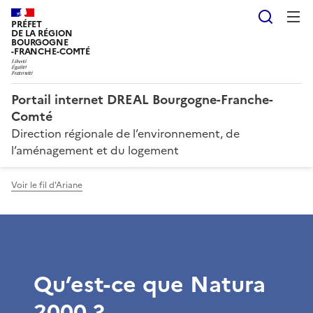
Reche
PRÉFET
DE LA RÉGION
BOURGOGNE
-FRANCHE-COMTÉ
Portail internet DREAL Bourgogne-Franche-
Comté
Direction régionale de l’environnement, de
l’aménagement et du logement
Voir le fil d'Ariane
Qu’est-ce que Natura
2000 ?