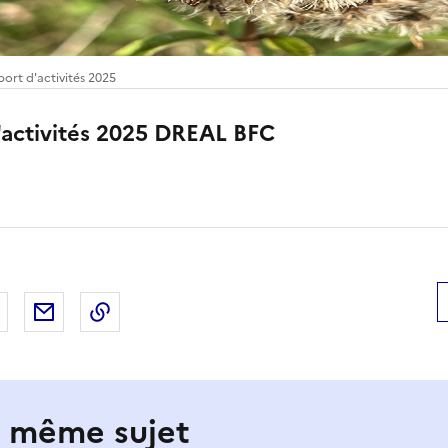
ort d'activités 2025
'activités 2025 DREAL BFC
 Facebook
er sur X
Partager sur LinkedIn
Partager par email
Copier le lien de la page dans le presse-pap
e même sujet