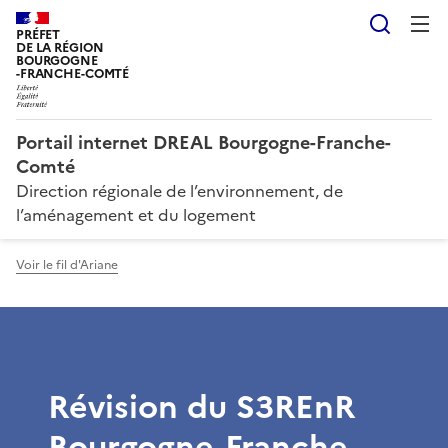
Reche
PRÉFET
DE LA RÉGION
BOURGOGNE
-FRANCHE-COMTÉ
Portail internet DREAL Bourgogne-Franche-
Comté
Direction régionale de l’environnement, de
l’aménagement et du logement
Voir le fil d'Ariane
Révision du S3REnR
Bourgogne-Franche-