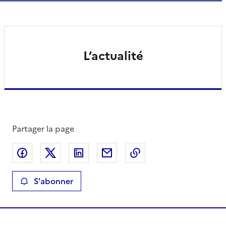
L’actualité
Partager la page
Partager sur Facebook
Partager sur X
Partager sur LinkedIn
Partager par email
Copier le lien de la 
S'abonner