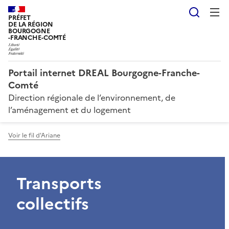
Reche
PRÉFET
DE LA RÉGION
BOURGOGNE
-FRANCHE-COMTÉ
Portail internet DREAL Bourgogne-Franche-
Comté
Direction régionale de l’environnement, de
l’aménagement et du logement
Voir le fil d'Ariane
Transports
collectifs