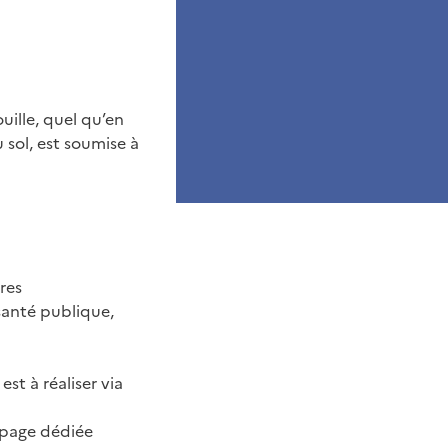
uille, quel qu’en
 sol, est soumise à
res
santé publique,
st à réaliser via
 page dédiée