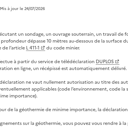
 Mis à jour le 24/07/2026
cutant un sondage, un ouvrage souterrain, un travail de fo
la profondeur dépasse 10 mètres au-dessous de la surface du
 de l’article
L 411-1
du code minier.
fectue à partir du service de télédéclaration
DUPLOS
aration en ligne, un récépissé est automatiquement délivré.
 déclaration ne vaut nullement autorisation au titre des aut
entuellement applicables (code l’environnement, code la 
ime importance).
our de la géothermie de minime importance, la déclaration e
ignements sur la géothermie, vous pouvez vous rendre à la