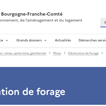
AL Bourgogne-Franche-Comté
vironnement, de l’aménagement et du logement
Re
ce
Grands dossiers
Actualités
Démarches servic
ol : mines, après-mine, géothermie
Mines
Déclaration de forage
tion de forage