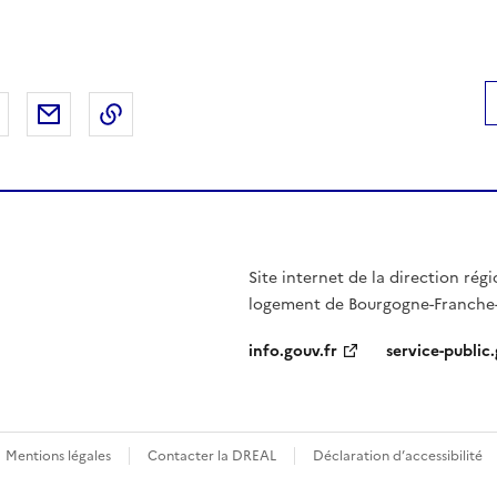
 Facebook
er sur X
Partager sur LinkedIn
Partager par email
Copier le lien de la page dans le presse-pap
Site internet de la direction ré
logement de Bourgogne-Franch
info.gouv.fr
service-public.
Mentions légales
Contacter la DREAL
Déclaration d’accessibilité