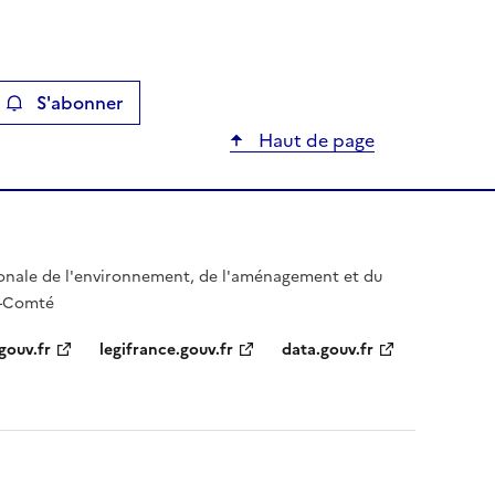
S'abonner
ier
Haut de page
gionale de l'environnement, de l'aménagement et du
e-Comté
gouv.fr
legifrance.gouv.fr
data.gouv.fr