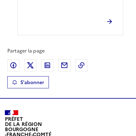
Partager la page
Partager sur Facebook
Partager sur X
Partager sur LinkedIn
Partager par email
Copier le lien de la 
S'abonner
PRÉFET
DE LA RÉGION
BOURGOGNE
-FRANCHE-COMTÉ