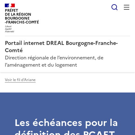
Reche
PRÉFET
DE LA RÉGION
BOURGOGNE
-FRANCHE-COMTÉ
Portail internet DREAL Bourgogne-Franche-
Comté
Direction régionale de l’environnement, de
l’aménagement et du logement
Voir le fil d'Ariane
Les échéances pour la
définition des PCAET