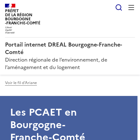
Reche
PRÉFET
DE LA RÉGION
BOURGOGNE
-FRANCHE-COMTÉ
Portail internet DREAL Bourgogne-Franche-
Comté
Direction régionale de l’environnement, de
l’aménagement et du logement
Voir le fil d'Ariane
Les PCAET en
Bourgogne-
Franche-Comté