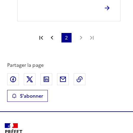
Première page
Page précédente
2
Page suivante
Dernière page
Partager la page
Partager sur Facebook
Partager sur X
Partager sur LinkedIn
Partager par email
Copier le lien de la 
S'abonner
PRÉFET