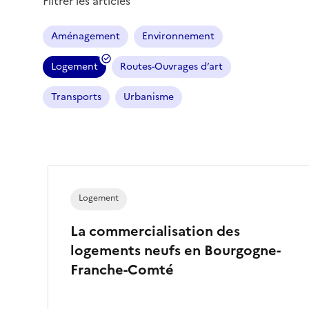
Filtrer les articles
Aménagement
Environnement
Logement
Routes-Ouvrages d’art
(
f
Transports
Urbanisme
i
l
t
r
e
s
Logement
é
l
La commercialisation des
e
logements neufs en Bourgogne-
c
Franche-Comté
t
i
o