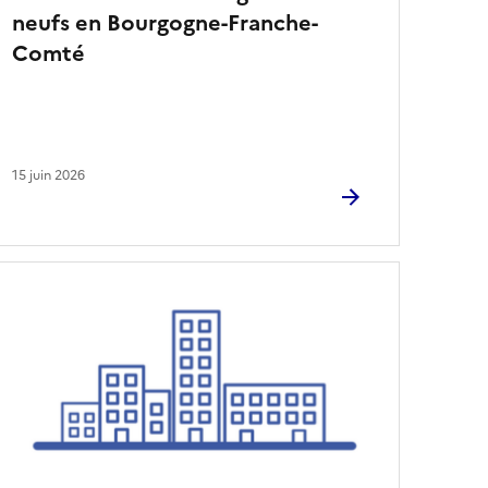
neufs en Bourgogne-Franche-
a
r
Comté
t
i
c
l
e
s
15 juin 2026