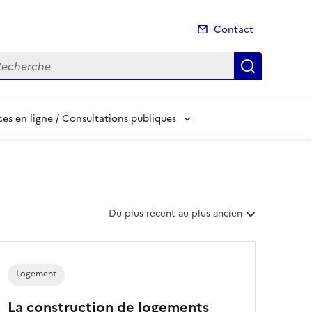
Contact
cherche
Recherch
es en ligne / Consultations publiques
T
Du plus récent au plus ancien
r
i
e
r
Logement
l
e
La construction de logements
s