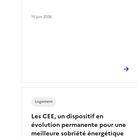
n
n
15 juin 2026
é
)
Logement
Les CEE, un dispositif en
évolution permanente pour une
meilleure sobriété énergétique