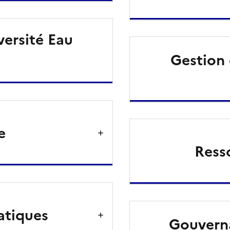
versité Eau
Gestion 
e
Ress
atiques
Gouverna