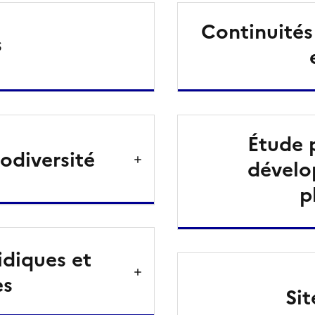
Continuités
s
Étude 
odiversité
dévelo
p
idiques et
es
Sit