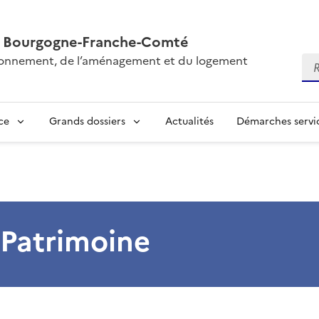
AL Bourgogne-Franche-Comté
vironnement, de l’aménagement et du logement
Re
ce
Grands dossiers
Actualités
Démarches servic
 Patrimoine