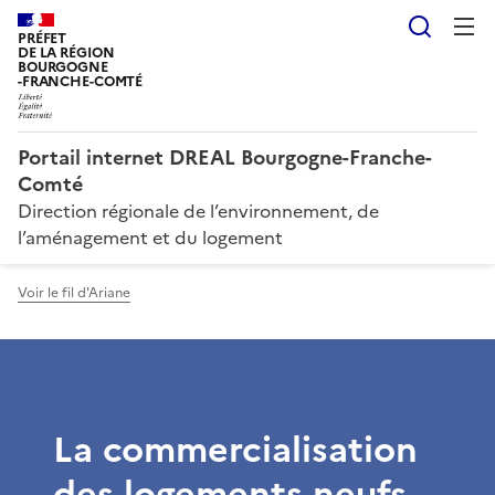
Reche
PRÉFET
DE LA RÉGION
BOURGOGNE
-FRANCHE-COMTÉ
Portail internet DREAL Bourgogne-Franche-
Comté
Direction régionale de l’environnement, de
l’aménagement et du logement
Voir le fil d'Ariane
La commercialisation
des logements neufs