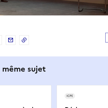
 Facebook
er sur X
Partager sur LinkedIn
Partager par email
Copier le lien de la page dans le presse-pap
e même sujet
ICPE