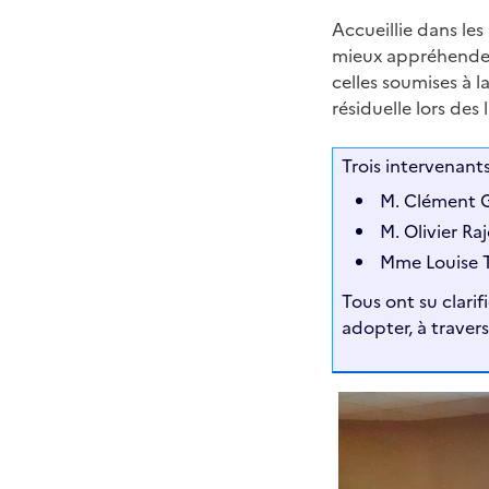
Accueillie dans le
mieux appréhender 
celles soumises à la
résiduelle lors des
Trois intervenants
M. Clément G
M. Olivier R
Mme Louise T
Tous ont su clarif
adopter, à traver