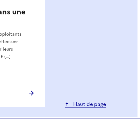
ans une
xploitants
effectuer
r leurs
RE (…)
Haut de page