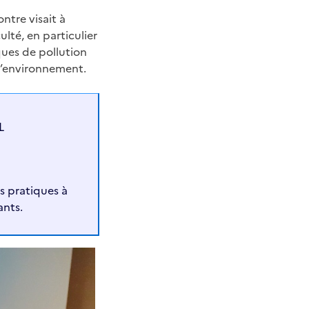
ntre visait à
lté, en particulier
sques de pollution
t l’environnement.
L
es pratiques à
ants.