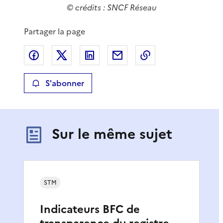
© crédits : SNCF Réseau
é
Partager la page
o
Partager sur Facebook
Partager sur X
Partager sur LinkedIn
Partager par email
Copier le lien de 
S'abonner
Sur le même sujet
STM
Indicateurs BFC de