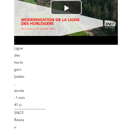
L
i
r
Ligne
e
des
horlo
l
gers
(vidéo
,
a
durée
: 1 min
v
41 s)
i
SNCF
Resea
u
d