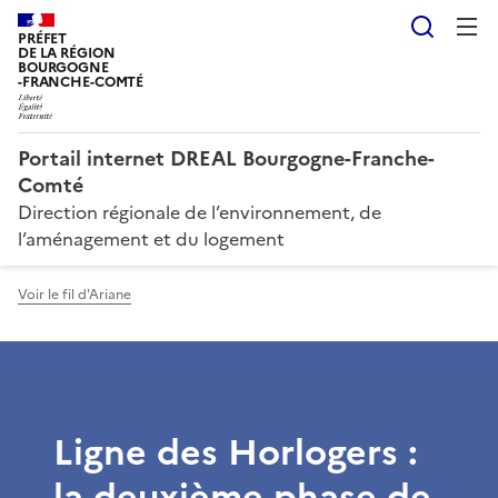
Reche
PRÉFET
DE LA RÉGION
BOURGOGNE
-FRANCHE-COMTÉ
Portail internet DREAL Bourgogne-Franche-
Comté
Direction régionale de l’environnement, de
l’aménagement et du logement
Voir le fil d'Ariane
Ligne des Horlogers :
la deuxième phase de