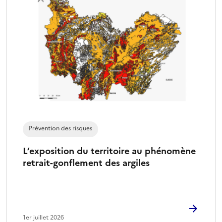
i
o
n
n
é
)
Prévention des risques
L’exposition du territoire au phénomène
retrait-gonflement des argiles
1er juillet 2026