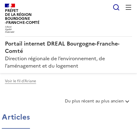
Reche
PRÉFET
DE LA RÉGION
BOURGOGNE
-FRANCHE-COMTÉ
Portail internet DREAL Bourgogne-Franche-
Comté
Direction régionale de l’environnement, de
l’aménagement et du logement
Voir le fil d'Ariane
T
Du plus récent au plus ancien
r
i
Articles
e
r
l