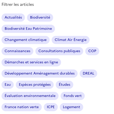
e
Filtrer les articles
s
a
r
Actualités
Biodiversité
t
i
Biodiversité Eau Patrimoine
c
l
Changement climatique
Climat Air Énergie
e
s
Connaissances
Consultations publiques
COP
Démarches et services en ligne
Développement Aménagement durables
DREAL
Eau
Espèces protégées
Études
Évaluation environnementale
Fonds vert
France nation verte
ICPE
Logement