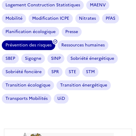
Logement Construction Statistiques
MAENV
Mobilité
Modification ICPE
Nitrates
PFAS
Planification écologique
Presse
Prévention des risques
Ressources humaines
(
f
SBEP
Sigogne
SINP
Sobriété énergétique
i
l
Sobriété foncière
SPR
STE
STM
t
r
Transition écologique
Transition énergétique
e
Transports Mobilités
UiD
s
é
l
e
c
t