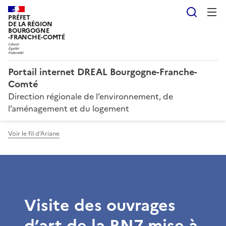
Reche
PRÉFET
DE LA RÉGION
BOURGOGNE
-FRANCHE-COMTÉ
Portail internet DREAL Bourgogne-Franche-
Comté
Direction régionale de l’environnement, de
l’aménagement et du logement
Voir le fil d'Ariane
Visite des ouvrages
d’art de la RN7 mise à