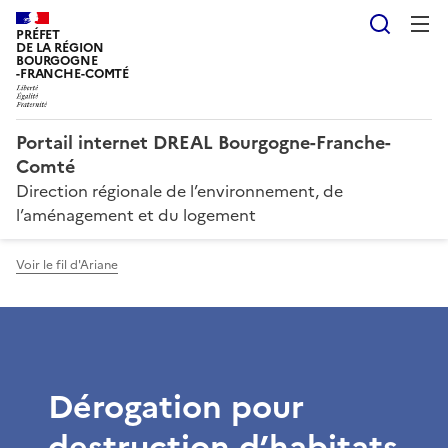
Reche
PRÉFET
DE LA RÉGION
BOURGOGNE
-FRANCHE-COMTÉ
Portail internet DREAL Bourgogne-Franche-
Comté
Direction régionale de l’environnement, de
l’aménagement et du logement
Voir le fil d'Ariane
Dérogation pour
destruction d’habitats