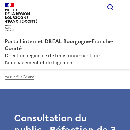
Reche
PRÉFET
DE LA RÉGION
BOURGOGNE
-FRANCHE-COMTÉ
Portail internet DREAL Bourgogne-Franche-
Comté
Direction régionale de l’environnement, de
l’aménagement et du logement
Voir le fil d'Ariane
Consultation du
public - Réfection de 3